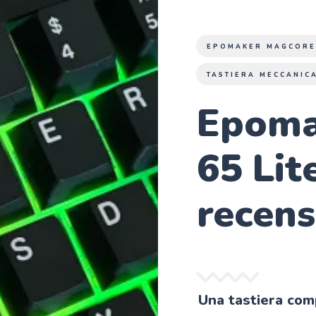
EPOMAKER MAGCORE 
TASTIERA MECCANIC
Epoma
65 Lite
recens
Una tastiera com