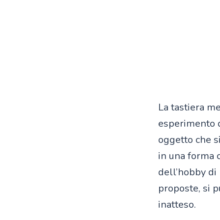
La tastiera m
esperimento di
oggetto che s
in una forma 
dell’hobby di 
proposte, si p
inatteso.