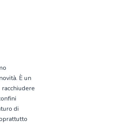
imo
novità. È un
: racchiudere
confini
turo di
oprattutto