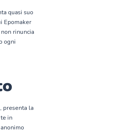
nta quasi suo
cui Epomaker
 non rinuncia
o ogni
to
, presenta la
te in
un anonimo