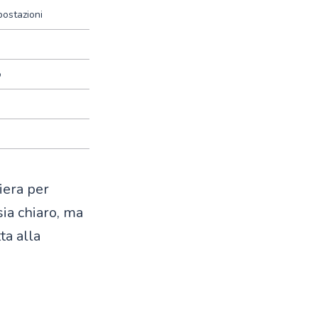
postazioni
o
iera per
sia chiaro, ma
ta alla